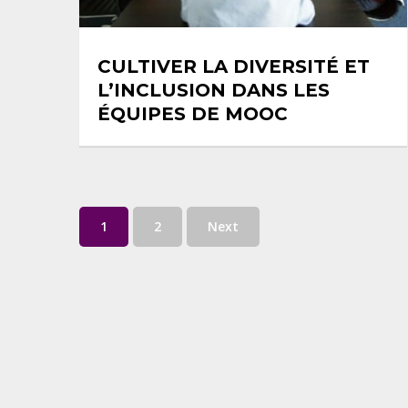
CULTIVER LA DIVERSITÉ ET
L’INCLUSION DANS LES
ÉQUIPES DE MOOC
Pagination
1
2
Next
des
publications