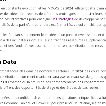
es en constante évolution, et les MOOCs de 2024 reflètent cette dyn
er des idées d’entreprise, de créer des prototypes et de tester leur
 de cas interactives pour enseigner
les stratégies
de développement et 
isés de la part d’entrepreneurs expérimentés, ce qui enrichit leur ap
ù les étudiants présentent leurs idées à un panel d’investisseurs et d’
 à des incubateurs virtuels, leur offrant des ressources supplémentai
ues et des fonds d’investissement permettent aux étudiants de recevo
t.
g Data
compétences clés dans de nombreux secteurs. En 2024, des cours comm
x étudiants comment manipuler, analyser et visualiser de grandes qua
ces
du marché ou la prévision des comportements des consommateurs,
e offrent des opportunités de stage et des études de cas réelles.
nées et la confidentialité, abordant les questions critiques liées à l’
vancés comme Tableau et Power BI pour présenter leurs analyses de man