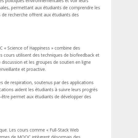
es politiques environnementales et voir leurs
onales, permettant aux étudiants de comprendre les
s de recherche offrent aux étudiants des
OOC « Science of Happiness » combine des
es cours utilisent des techniques de biofeedback et
 discussion et les groupes de soutien en ligne
veillante et proactive.
 de respiration, soutenus par des applications
cations aident les étudiants à suivre leurs progrès
en-être permet aux étudiants de développer des
que. Les cours comme « Full-Stack Web
formes de MOOC intègrent désormais des