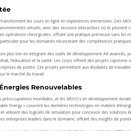
tée
 (AR) transforment les cours en ligne en expériences immersives. De
ironnements virtuels, avec des sessions interactives où ils peuvent c
es opérations chirurgicales, offrant une pratique précieuse sans les ri
n particulier pour les domaines nécessitant des compétences pratiques
re plus loin en intégrant des outils de développement AR avancés, p
il, l’éducation et la santé. Les cours offrent des projets capstone o
prises de pointe. Ces projets permettent aux étudiants de travailler s
ur le marché du travail.
Énergies Renouvelables
 préoccupations mondiales, et les MOOCs en développement durable 
le Energy » couvrent les dernières technologies en matière d’énergie
s et utilisent des logiciels de simulation pour concevoir des solutions
des entreprises leaders dans le domaine, offrant des insights de poin