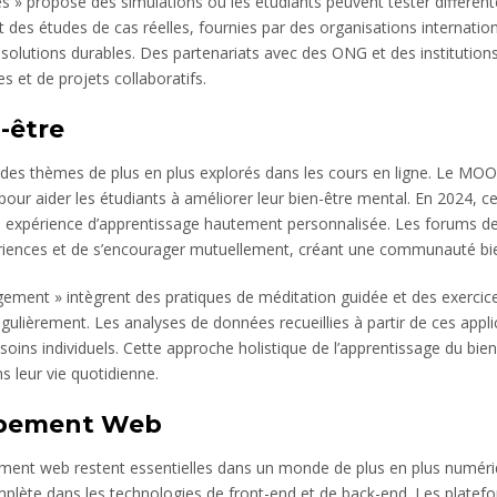
s » propose des simulations où les étudiants peuvent tester différent
 des études de cas réelles, fournies par des organisations internati
 solutions durables. Des partenariats avec des ONG et des institution
s et de projets collaboratifs.
-être
t des thèmes de plus en plus explorés dans les cours en ligne. Le M
our aider les étudiants à améliorer leur bien-être mental. En 2024, c
une expérience d’apprentissage hautement personnalisée. Les forums de
ériences et de s’encourager mutuellement, créant une communauté bien
nt » intègrent des pratiques de méditation guidée et des exercices
gulièrement. Les analyses de données recueillies à partir de ces appli
esoins individuels. Cette approche holistique de l’apprentissage du bi
s leur vie quotidienne.
ppement Web
nt web restent essentielles dans un monde de plus en plus numéri
lète dans les technologies de front-end et de back-end. Les plate