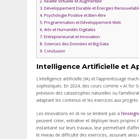
2.
Réalité Virtuelle et Augmentée
3.
Développement Durable et Énergies Renouvelabl
4.
Psychologie Positive et Bien-être
5.
Programmation et Développement Web
6.
Arts et Humanités Digitales
7.
Entrepreneuriat et Innovation
8.
Sciences des Données et Big Data
9.
Conclusion
Intelligence Artificielle et
L’intelligence artificielle (IA) et l’apprentissage 
sophistiqués. En 2024, des cours comme « AI for So
prévision des catastrophes naturelles ou l’améliora
adaptant les contenus et les exercices aux progrès 
Les innovations en IA ne se limitent pas à
l’enseig
peuvent créer, entraîner et déployer leurs propres
instantané sur leurs travaux, leur permettant d’af
le niveau de difficulté des exercices, assurant ain