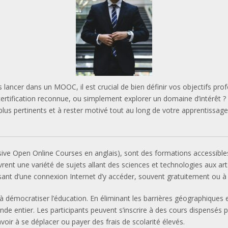
lancer dans un MOOC, il est crucial de bien définir vos objectifs pro
tification reconnue, ou simplement explorer un domaine d’intérêt ? Cla
plus pertinents et à rester motivé tout au long de votre apprentissage
ve Open Online Courses en anglais), sont des formations accessibles 
uvrent une variété de sujets allant des sciences et technologies aux ar
posant d’une connexion Internet d’y accéder, souvent gratuitement ou à 
 démocratiser l’éducation. En éliminant les barrières géographiques et
de entier. Les participants peuvent s’inscrire à des cours dispensés p
ir à se déplacer ou payer des frais de scolarité élevés.