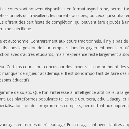
 Les cours sont souvent disponibles en format asynchrone, permettant
ofessionnels qui travaillent, les parents occupés, ou ceux qui souhai
frent des certificats de complétion, qui peuvent être ajoutés à un C
maine spécifique.
e et autonomie. Contrairement aux cours traditionnels, il n’y a pas 
ctifs dans la gestion de leur temps et dans l’engagement avec le maté
ction avec d’autres étudiants, mais l’expérience reste largement autod
r. Certains cours sont conçus par des experts et comprennent des vidé
t manquer de rigueur académique. Il est donc important de faire des rec
soins éducatifs.
de sujets. Que l’on s’intéresse à l’intelligence artificielle, à la ge
t. Les plateformes populaires telles que Coursera, edX, Udacity, et 
spécialisations ou des programmes complets, permettant aux apprena
vantages en termes de réseautage. En interagissant avec d’autres ap